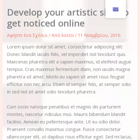
Μετάβαση
Develop your artistic side to
στο
περιεχόμενο
get noticed online
Αφήστε ένα Σχόλιο
/ Από
kostsi
/
11 Νοεμβρίου, 2016
Lorem ipsum dolor sit amet, consectetur adipiscing elit.
Donec blandit iaculis felis, vel imperdiet nisl tincidunt quis.
Maecenas pharetra elit a sapien maximus, id eleifend augue
tempus. Cras maximus fermentum diam, non iaculis magna
pharetra sit amet. Morbi eu sapien sit amet risus feugiat
efficitur non nec arcu. Etiam id semper felis, at semper odio.
In sed nisl sit amet odio tincidunt pharetra.
Cum sociis natoque penatibus et magnis dis parturient
montes, nascetur ridiculus mus. Mauris bibendum blandit
facilisis. Aenean eu pellentesque ante. Ut eu odio dolor.
Praesent convallis maximus congue. Fusce consectetur
ullamcorper elit, ut dapibus risus efficitur eget. Sed mi lacus,