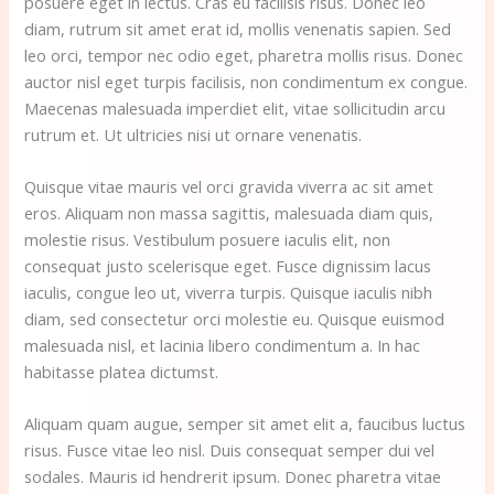
posuere eget in lectus. Cras eu facilisis risus. Donec leo
diam, rutrum sit amet erat id, mollis venenatis sapien. Sed
leo orci, tempor nec odio eget, pharetra mollis risus. Donec
auctor nisl eget turpis facilisis, non condimentum ex congue.
Maecenas malesuada imperdiet elit, vitae sollicitudin arcu
rutrum et. Ut ultricies nisi ut ornare venenatis.
Quisque vitae mauris vel orci gravida viverra ac sit amet
eros. Aliquam non massa sagittis, malesuada diam quis,
molestie risus. Vestibulum posuere iaculis elit, non
consequat justo scelerisque eget. Fusce dignissim lacus
iaculis, congue leo ut, viverra turpis. Quisque iaculis nibh
diam, sed consectetur orci molestie eu. Quisque euismod
malesuada nisl, et lacinia libero condimentum a. In hac
habitasse platea dictumst.
Aliquam quam augue, semper sit amet elit a, faucibus luctus
risus. Fusce vitae leo nisl. Duis consequat semper dui vel
sodales. Mauris id hendrerit ipsum. Donec pharetra vitae